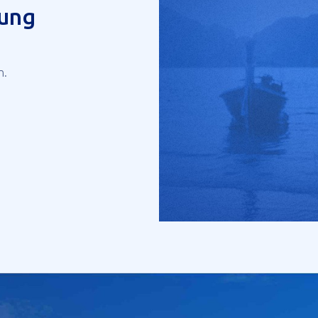
tung
n.