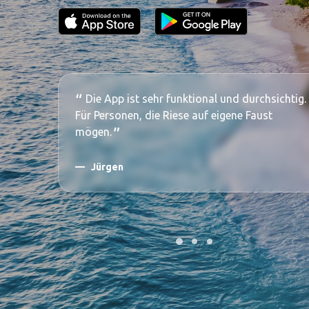
í
Die App ist sehr funktional und durchsichtig.
Für Personen, die Riese auf eigene Faust
mögen.
Jürgen