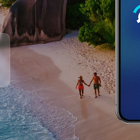
Es gefällt mir die Durchsichtigkeit der App und
viele Funktionen. Das ist cool, dass man die
gesamte Reise in einer App planen kann: Flug,
Auto, Übernachtung. Sehr empfehlenswert.
Frank